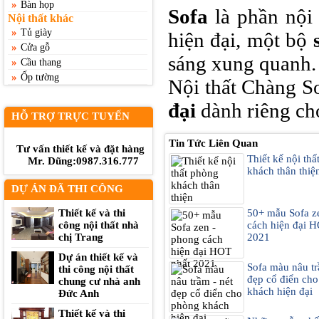
»
Bàn họp
Sofa
là phần nội 
Nội thất khác
»
Tủ giày
hiện đại, một bộ
»
Cửa gỗ
sáng xung quanh
»
Cầu thang
»
Ốp tường
Nội thất Chàng S
đại
dành riêng c
HỖ TRỢ TRỰC TUYẾN
Tin Tức Liên Quan
Tư vấn thiết kế và đặt hàng
Thiết kế nội th
Mr. Dũng:0987.316.777
khách thân thiệ
DỰ ÁN ĐÃ THI CÔNG
Thiết kế và thi
50+ mẫu Sofa z
công nội thất nhà
cách hiện đại 
chị Trang
2021
Dự án thiết kế và
Sofa màu nâu tr
thi công nội thất
đẹp cổ điển ch
chung cư nhà anh
khách hiện đại
Đức Anh
Thiết kế và thi