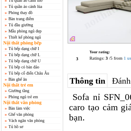
»
Tủ quần áo cánh mở
»
Tủ quần áo cánh lùa
»
Phòng thay đồ
»
Bàn trang điểm
»
Tủ đầu giường
»
Mẫu phòng ngủ đẹp
»
Thiết kế phòng ngủ
Nội thất phòng bếp
»
Tủ bếp dạng chữ I
Your rating:
»
Tủ bếp dạng chữ L
Ratings:
3
/
5
from
1
us
3
»
Tủ bếp dạng chữ U
»
Tủ bếp có bàn đảo
»
Tủ bếp cổ điển Châu Âu
Thông tin
Đánh
»
Bàn ghế ăn
Nội thất trẻ em
»
Giường tầng
Sofa nỉ SFN_06
»
Phòng ngủ trẻ em
Nội thất văn phòng
caro tạo cảm gi
»
Bàn làm việc
»
Ghế văn phòng
bạn.
»
Vách ngăn văn phòng
»
Tủ hồ sơ