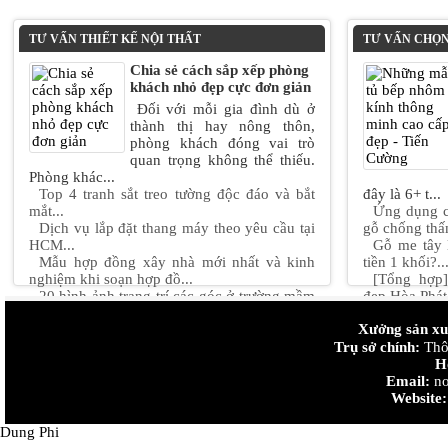
TƯ VẤN THIẾT KẾ NỘI THẤT
TƯ VẤN CHỌN
Chia sẻ cách sắp xếp phòng
khách nhỏ đẹp cực đơn giản
Đối với mỗi gia đình dù ở
thành thị hay nông thôn,
phòng khách đóng vai trò
quan trọng không thể thiếu.
Phòng khác...
Top 4 tranh sắt treo tường độc đáo và bắt
đây là 6+ t...
mắt...
Ứng dụng c
Dịch vụ lắp đặt thang máy theo yêu cầu tại
gỗ chống thấ
HCM...
Gỗ me tây 
Mẫu hợp đồng xây nhà mới nhất và kinh
tiền 1 khối?..
nghiệm khi soạn hợp đồ...
[Tổng hợp
20 hình ảnh trang trí các góc ở trường mầm
đẹp Hòa Phát.
non mới nhất năm ...
Những quy 
Xưởng sản xuấ
Mẫu thiết kế nội thất chung cư 90m2 "đẹp +
bê tông...
độc + lạ" Hot nhấ...
Trụ sở chính:
Thiết kế n
Thôn
Thiết kế nội thất chung cư nhỏ 50m2 sáng
đan....
H
tạo...
Cách chọn v
Email:
no
trong nhà...
Website:
Dung Phi