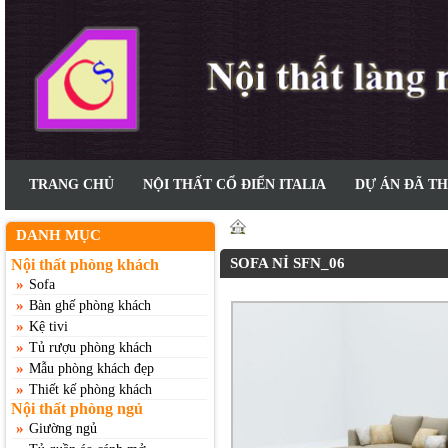
TRANG CHỦ
NỘI THẤT CỔ ĐIỂN ITALIA
DỰ ÁN ĐÃ T
Home
>>
Nội thất phòng khá
DANH MỤC
SOFA NỈ SFN_06
Nội thất phòng khách
»
Sofa
»
Bàn ghế phòng khách
»
Kệ tivi
»
Tủ rượu phòng khách
»
Mẫu phòng khách đẹp
»
Thiết kế phòng khách
Nội thất phòng ngủ
»
Giường ngủ