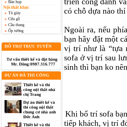
triển công danh và
»
Bàn họp
Nội thất khác
có chỗ dựa nào thỉ 
»
Tủ giày
»
Cửa gỗ
»
Cầu thang
Ngoài ra, nếu phí
»
Ốp tường
bạn hãy đặt một cá
vị trí như là “tựa
HỖ TRỢ TRỰC TUYẾN
sofa ở vị trí sau l
Tư vấn thiết kế và đặt hàng
Mr. Dũng:0987.316.777
sinh thì bạn ko nê
DỰ ÁN ĐÃ THI CÔNG
Thiết kế và thi
công nội thất nhà
chị Trang
Dự án thiết kế và
thi công nội thất
Khi bố trí sofa bạ
chung cư nhà anh
Đức Anh
tiếp khách, vị trí
Thiết kế và thi