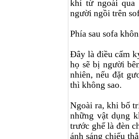
khí từ ngoài qua
người ngồi trên sof
Phía sau sofa khô
Đây là điều cấm kỵ
họ sẽ bị người bê
nhiên, nếu đặt gư
thì không sao.
Ngoài ra, khi bố t
những vật dụng k
trước ghế là đèn c
ánh sáng chiếu th