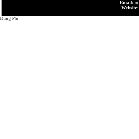
trong nhà...
Email:
no
Website:
Dung Phi