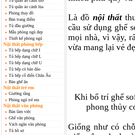
»
Tủ quần áo cánh mở
»
Tủ quần áo cánh lùa
»
Phòng thay đồ
Là đồ
nội thất
thư
»
Bàn trang điểm
cầu sử dụng ghế s
»
Tủ đầu giường
»
Mẫu phòng ngủ đẹp
mọi nhà, vì vậy, rấ
»
Thiết kế phòng ngủ
Nội thất phòng bếp
vừa mang lại vẻ đ
»
Tủ bếp dạng chữ I
»
Tủ bếp dạng chữ L
»
Tủ bếp dạng chữ U
»
Tủ bếp có bàn đảo
»
Tủ bếp cổ điển Châu Âu
»
Bàn ghế ăn
Nội thất trẻ em
»
Giường tầng
Khi bố trí ghế s
»
Phòng ngủ trẻ em
phong thủy có
Nội thất văn phòng
»
Bàn làm việc
»
Ghế văn phòng
»
Giống như có chỗ
Vách ngăn văn phòng
»
Tủ hồ sơ