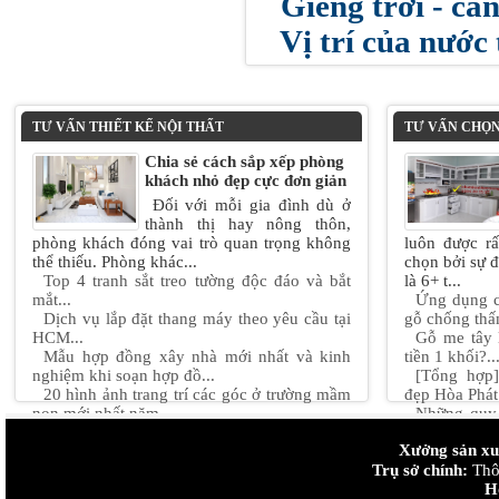
Giếng trời - câ
Vị trí của nước
TƯ VẤN THIẾT KẾ NỘI THẤT
TƯ VẤN CHỌN
Chia sẻ cách sắp xếp phòng
khách nhỏ đẹp cực đơn giản
Đối với mỗi gia đình dù ở
thành thị hay nông thôn,
phòng khách đóng vai trò quan trọng không
luôn được rấ
thể thiếu. Phòng khác...
chọn bởi sự 
Top 4 tranh sắt treo tường độc đáo và bắt
là 6+ t...
mắt...
Ứng dụng c
Dịch vụ lắp đặt thang máy theo yêu cầu tại
gỗ chống thấ
HCM...
Gỗ me tây 
Mẫu hợp đồng xây nhà mới nhất và kinh
tiền 1 khối?..
nghiệm khi soạn hợp đồ...
[Tổng hợp
20 hình ảnh trang trí các góc ở trường mầm
đẹp Hòa Phát.
non mới nhất năm ...
Những quy 
Mẫu thiết kế nội thất chung cư 90m2 "đẹp +
bê tông...
Xưởng sản xuấ
độc + lạ" Hot nhấ...
Thiết kế n
Thiết kế nội thất chung cư nhỏ 50m2 sáng
Trụ sở chính:
đan....
Thôn
tạo...
Cách chọn v
H