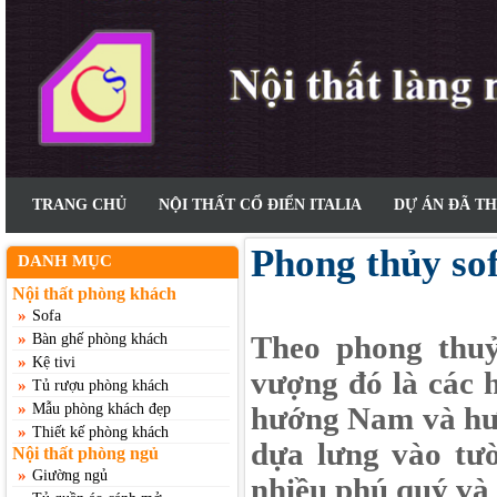
TRANG CHỦ
NỘI THẤT CỔ ĐIỂN ITALIA
DỰ ÁN ĐÃ T
Phong thủy so
DANH MỤC
Nội thất phòng khách
»
Sofa
»
Theo phong thuỷ
Bàn ghế phòng khách
»
Kệ tivi
vượng đó là các
»
Tủ rượu phòng khách
»
Mẫu phòng khách đẹp
hướng Nam và hướ
»
Thiết kế phòng khách
dựa lưng vào tư
Nội thất phòng ngủ
»
Giường ngủ
nhiều phú quý và t