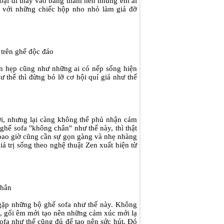
loại đi thay vào bằng thảm nền nhung êm ái
n với những chiếc hộp nho nhỏ làm giá đỡ
 trên ghế độc đáo
ạn hẹp cũng như những ai có nếp sống hiện
ư thế thì đừng bỏ lỡ cơ hội quí giá như thế
i, nhưng lại càng không thể phủ nhận cảm
ghế sofa "không chân" như thế này, thì thật
: bao giờ cũng cần sự gọn gàng và nhẹ nhàng
á trị sống theo nghệ thuật Zen xuất hiện từ
chân
 gặp những bộ ghế sofa như thế này. Không
m, gối êm mới tạo nên những cảm xúc mới lạ
ofa như thế cũng đủ để tạo nên sức hút. Đó