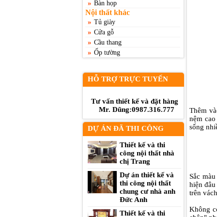
»
Bàn họp
Nội thất khác
»
Tủ giày
»
Cửa gỗ
»
Cầu thang
»
Ốp tường
HỖ TRỢ TRỰC TUYẾN
Tư vấn thiết kế và đặt hàng
Mr. Dũng:0987.316.777
Thêm vào
nệm cao 
sống nhiề
DỰ ÁN ĐÃ THI CÔNG
Thiết kế và thi
công nội thất nhà
chị Trang
Dự án thiết kế và
Sắc màu 
thi công nội thất
hiện đâu
chung cư nhà anh
trên vách
Đức Anh
Không có
Thiết kế và thi