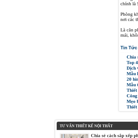
chính là
Phòng kh
nơi các t
Là căn p
mái, khô
Tin Tức
Chia 
Top 4 
Dịch 
Mẫu h
20 hì
Mẫu t
Thiết
Công t
Mẹo bố
Thiết 
TƯ VẤN THIẾT KẾ NỘI THẤT
Chia sẻ cách sắp xếp p