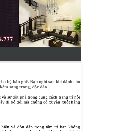
cho bộ bàn ghế. Bạn nghĩ sao khi dành cho
kém sang trọng, độc đáo.
và sự đột phá trong cung cách trang trí nội
ã lấy đi bộ đôi mà chúng có xuyên xuốt hằng
 hiện về dồn dập trong tâm trí bạn không