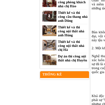
chân" nh
công phòng khách
và mềm m
nhà chị Hảo
những tá
Thiết kế và thi
công cầu thang nhà
anh Dũng
Thiết kế và thi
công nội thất nhà
Bàn khôn
anh Hùng
đại, vội
này tậu 
Thiết kế và thi
công nội thất nhà
2. Một k
chị Hà
Nghệ thu
Dự án thi công nội
xúc luôn
thất nhà chị Huyền
sự đã là
trong cu
quốc gia
THỐNG KÊ
Khá độc 
phải sự 
nhưng ch