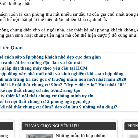
 Sofa không chân.
ách luôn là căn phòng thu hút nhiều sự đầu tư của gia chủ nhất trong
hiết kế nội thất phải thể hiện được nhiều khía cạnh nhất.
hòng chưng diện cho cả ngôi nhà, các thiết kế nội phòng khách không c
ng gian sinh hoạt chung tiện nghi mà còn thể hiện được ý đồ cũng như s
 Liên Quan
sẻ cách sắp xếp phòng khách nhỏ đẹp cực đơn giản
tranh sắt treo tường độc đáo và bắt mắt
vụ lắp đặt thang máy theo yêu cầu tại HCM
ợp đồng xây nhà mới nhất và kinh nghiệm khi soạn hợp đồng
nh ảnh trang trí các góc ở trường mầm non mới nhất năm 2020
hiết kế nội thất chung cư 90m2 "đẹp + độc + lạ" Hot nhất 2021
 kế nội thất chung cư nhỏ 50m2 sáng tạo
y thiết kế nội thất chung cư thông minh uy tín
 trí nội thất chung cư 2 phòng ngủ gọn, đẹp
kế nội thất chung cư 60m2 đẹp cần lưu ý những vấn đề gì?
TƯ VẤN CHỌN NGUYÊN LIỆU
PHON
hòng
Những mẫu tủ bếp nhôm