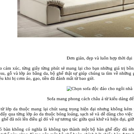
Đơn giản, đẹp và luôn hợp thời đại
 cảm xúc, từng giây từng phút sẽ mang lại cho bạn những giá trị bồn
su, gỗ và lớp áo bằng da, bộ ghế thật sự giúp chúng ta tìm về những g
u khi bị cơm áo, gạo, tiền đã đánh mất từ bao giờ.
Sofa mang phong cách châu á từ kiểu dáng đến
từ lớp da thuộc mang lại chút sang trọng hiện đại nhưng không kém 
 đấy qua từng lớp áo da thuộc bóng loáng, sạch sẽ và dễ dàng cho việc
 ghế đã nói lên điều gì đó về sự tương tác giữa quá khứ và hiện đại, giữ
 bàn không có nghĩa là không tạo thành một bộ bàn ghế đầy đủ nh