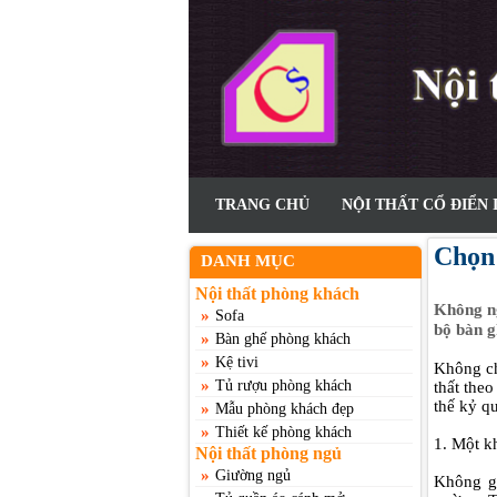
TRANG CHỦ
NỘI THẤT CỔ ĐIỂN 
Chọn 
DANH MỤC
Nội thất phòng khách
Không ng
»
Sofa
bộ bàn g
»
Bàn ghế phòng khách
»
Kệ tivi
Không ch
»
Tủ rượu phòng khách
thất the
thế kỷ qu
»
Mẫu phòng khách đẹp
»
Thiết kế phòng khách
1. Một k
Nội thất phòng ngủ
»
Giường ngủ
Không gi