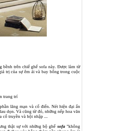
g bềnh trên chiế ghế sofa này. Được làm từ
iá trị của sự êm ái và bay bổng trong cuộc
 trang trí
phần lãng mạn và cổ điển. Nét hiện đại ẩn
 lau dọn. Và cũng từ đó, những nếp hoa văn
a cổ truyền và hội nhập ...
ưng thật sự với những bộ ghế
sofa
"không