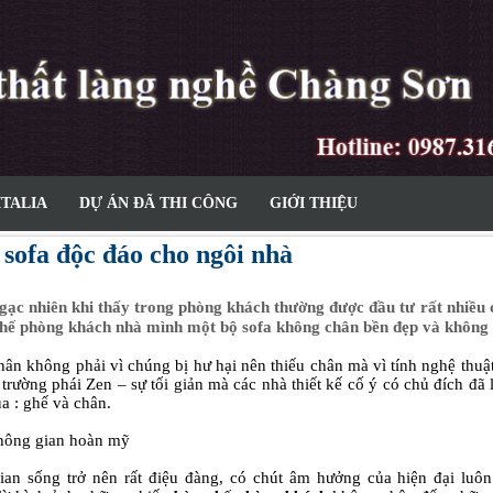
ITALIA
DỰ ÁN ĐÃ THI CÔNG
GIỚI THIỆU
sofa độc đáo cho ngôi nhà
ạc nhiên khi thấy trong phòng khách thường được đầu tư rất nhiều 
hế phòng khách nhà mình một bộ sofa không chân bền đẹp và không 
ân không phải vì chúng bị hư hại nên thiếu chân mà vì tính nghệ thuật 
o trường phái Zen – sự tối giản mà các nhà thiết kế cố ý có chủ đích đ
a : ghế và chân.
hông gian hoàn mỹ
an sống trở nên rất điệu đàng, có chút âm hưởng của hiện đại luôn