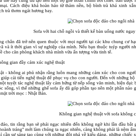
ư thế này cũng đủ tạo nên một bộ ghế hoàn chỉnh bởi chiếc bàn được 
ại. Cách điệu khá hoàn hảo từ thảm nền, bộ bình trà khá xinh xắ
ch trà thơm ngát hương bay.
Sofa với hai chỗ ngồi và thiết kế bàn uống nước ngay
g chân đã trở nên quen thuộc với mọi người tại các khu chung cư h
 vã và ít thời gian vì sự nghiệp của mình. Nếu bạn thuộc tuýp người nh
về cho căn phòng khách nhà mình vừa ấn tượng vừa tinh tế.
hông gian đầy cảm xúc nghệ thuật
ật - không ai phủ nhận rằng luôn mang những cảm xúc cho con ngườ
 giúp cải tiến nghệ thuật để phục vụ cho con người. Đến với những bộ 
 một tuyệt tác nghệ thuật lấy cảm hứng từ nếp sống văn minh, hiện đại
ộc sống, vì thế những ghế sofa ấy đã góp phần tạo nên một phần nào gi
 mặt trời mọc : Nhật Bản.
Không gian nghệ thuật với sofa không 
đáo, tin rằng bạn sẽ phải ngạc nhiên đến không ngờ khi lần đầu bắt
"hoành tráng" mới làm chúng ta ngạc nhiên, càng không phải là nệm ấ
ỉ cần sự sáng tạo cùng với những đột phá về kiểu dáng, những chiếc s